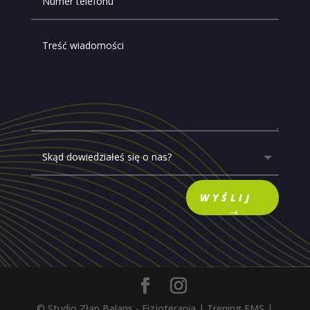
WYŚLIJ
© Studio Złap Balans - Fizjoterapia | Trening EMS |