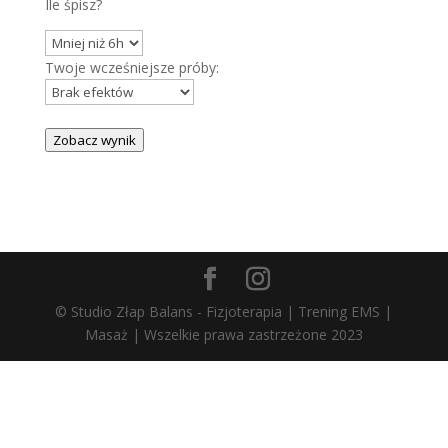
Ile śpisz?
Twoje wcześniejsze próby:
Zobacz wynik
© Studio Złap Balans - Fizjoterapia | Trening EMS |
Masaż | Wszelkie prawa zastrzeżone 2023